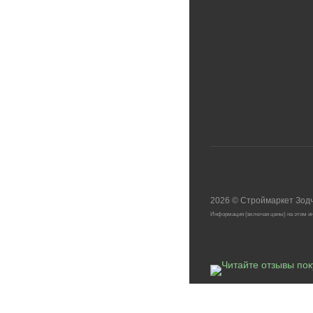
2026
©
Строймаркет Зод
Информация (включая цены) на этом ин