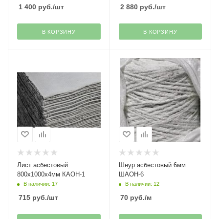
1 400
руб.
/шт
2 880
руб.
/шт
В КОРЗИНУ
В КОРЗИНУ
Лист асбестовый
Шнур асбестовый 6мм
800х1000х4мм КАОН-1
ШАОН-6
В наличии: 17
В наличии: 12
715
руб.
/шт
70
руб.
/м