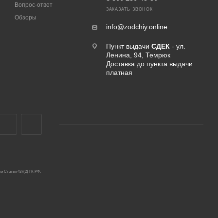
Вопрос-ответ
ЗАКАЗАТЬ ЗВОНОК
Обзоры
info@zodchiy.online
Пункт выдачи
СДЕК
- ул.
Ленина, 94, Темрюк
Доставка до пункта выдачи
платная
и Статьи 437(2) ГК РФ.