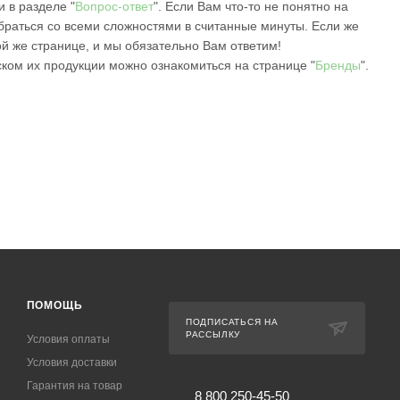
 в разделе "
Вопрос-ответ
". Если Вам что-то не понятно на
обраться со всеми сложностями в считанные минуты. Если же
ой же странице, и мы обязательно Вам ответим!
ском их продукции можно ознакомиться на странице "
Бренды
".
ПОМОЩЬ
ПОДПИСАТЬСЯ НА
РАССЫЛКУ
Условия оплаты
Условия доставки
Гарантия на товар
8 800 250-45-50