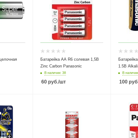
щелочная
Батарейка АА R6 солевая 1,5B
Батарейка
Zinc Carbon Panasonic
1.5B Alkal
В наличии: 38
В наличии
60
руб.
/шт
100
руб