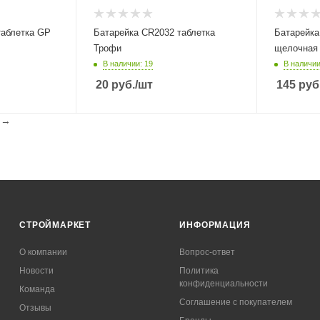
таблетка GP
Батарейка CR2032 таблетка
Батарейка 
Трофи
щелочная
В наличии: 19
В наличии
20
руб.
/шт
145
руб
l
→
СТРОЙМАРКЕТ
ИНФОРМАЦИЯ
О компании
Вопрос-ответ
Новости
Политика
конфиденциальности
Команда
Соглашение с покупателем
Отзывы