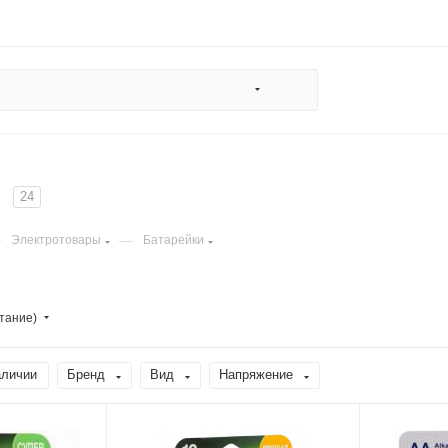
и
24
—
—
Электротовары
Батарейки
тание)
аличии
Бренд
Вид
Напряжение