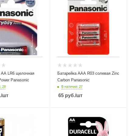
 АА LR6 щелочная
Батарейка ААА R03 солевая Zinc
Power Panasonic
Carbon Panasonic
: 28
В наличии: 27
.
/шт
65
руб.
/шт