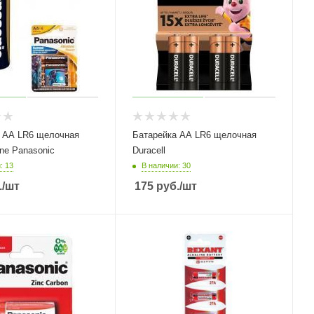
 АА LR6 щелочная
Батарейка АА LR6 щелочная
ine Panasonic
Duracell
: 13
В наличии: 30
.
/шт
175
руб.
/шт