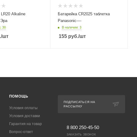
LR20 Alkaline
Батарейка CR2025 таблетка
 Эра
Panasonic----
: 30
В наличии: 3
.
/шт
155
руб.
/шт
ПОМОЩЬ
ПОДПИСАТЬСЯ НА
РАССЫЛКУ
Условия оплаты
Условия доставки
Гарантия на товар
8 800 250-45-50
Вопрос-ответ
ЗАКАЗАТЬ ЗВОНОК