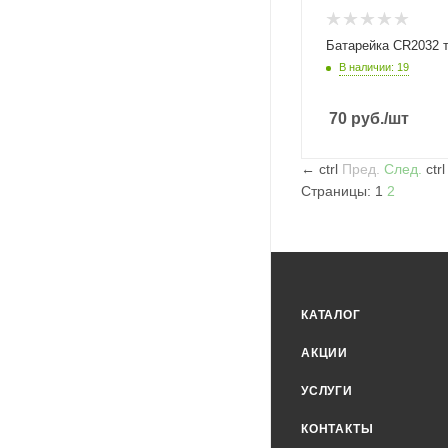
Батарейка CR2032 
В наличии: 19
70
руб.
/шт
←
ctrl
Пред.
След.
ctr
Страницы:
1
2
КАТАЛОГ
АКЦИИ
УСЛУГИ
КОНТАКТЫ