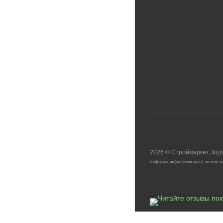
2026
©
Строймаркет Зод
Информация (включая цены) на этом ин