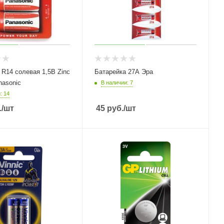
 R14 солевая 1,5В Zinc
Батарейка 27А Эра
nasonic
В наличии: 7
: 14
.
/шт
45
руб.
/шт