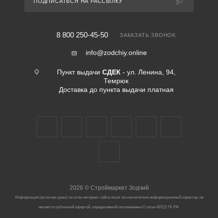
ПОДПИСАТЬСЯ НА РАССЫЛКУ
8 800 250-45-50
ЗАКАЗАТЬ ЗВОНОК
info@zodchiy.online
Пункт выдачи
СДЕК
- ул. Ленина, 94,
Темрюк
Доставка до пункта выдачи платная
2026
©
Строймаркет Зодчий
Информация (включая цены) на этом интернет-сайте носит исключительно информационный характер, не
является публичной офертой, определяемой положениями Статьи 437(2) ГК РФ.