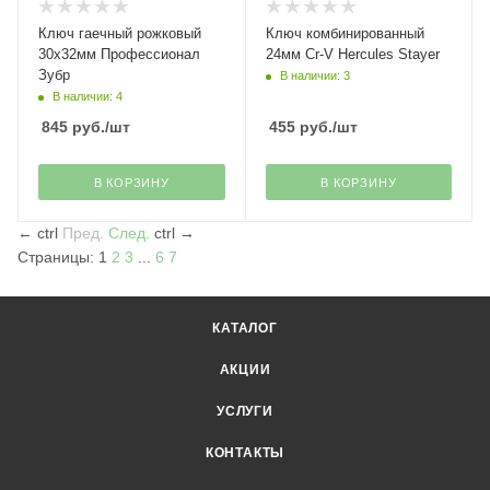
Ключ гаечный рожковый
Ключ комбинированный
30х32мм Профессионал
24мм Cr-V Hercules Stayer
Зубр
В наличии: 3
В наличии: 4
845
руб.
/шт
455
руб.
/шт
В КОРЗИНУ
В КОРЗИНУ
←
ctrl
Пред.
След.
ctrl
→
Страницы:
1
2
3
...
6
7
КАТАЛОГ
АКЦИИ
УСЛУГИ
КОНТАКТЫ