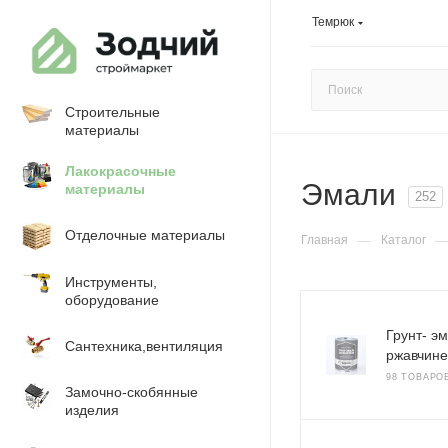
Темрюк
Строительные
материалы
Лакокрасочные
Эмали
материалы
252
Отделочные материалы
—
Главная
Каталог
Инструменты,
оборудование
Грунт- э
Сантехника,вентиляция
ржавчине
98 ТОВАРО
Замочно-скобянные
изделия