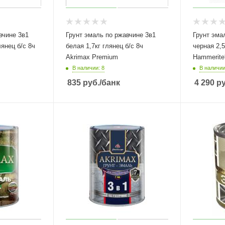
вчине 3в1
Грунт эмаль по ржавчине 3в1
Грунт эма
янец б/с 8ч
белая 1,7кг глянец б/с 8ч
черная 2,
Akrimax Premium
Hammerite
В наличии: 8
В наличии
835
руб.
/банк
4 290
ру