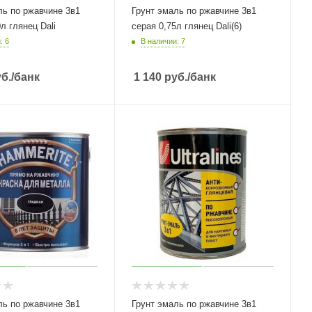
ль по ржавчине 3в1
Грунт эмаль по ржавчине 3в1
л глянец Dali
серая 0,75л глянец Dali(6)
: 6
В наличии: 7
б.
/банк
1 140
руб.
/банк
ль по ржавчине 3в1
Грунт эмаль по ржавчине 3в1