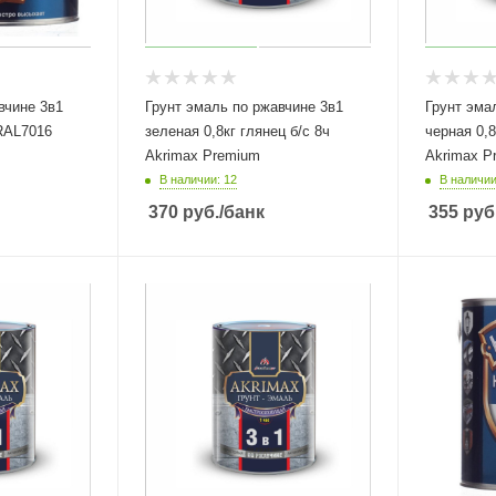
вчине 3в1
Грунт эмаль по ржавчине 3в1
Грунт эма
зеленая 0,8кг глянец б/с 8ч
черная 0,8
Akrimax Premium
Akrimax P
В наличии: 12
В наличии
370
руб.
/банк
355
руб