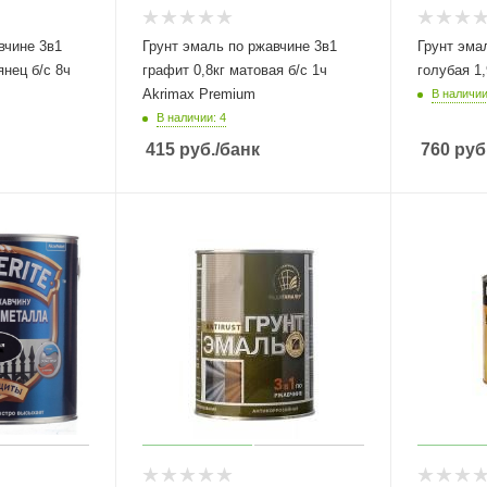
вчине 3в1
Грунт эмаль по ржавчине 3в1
Грунт эма
янец б/с 8ч
графит 0,8кг матовая б/с 1ч
голубая 1
Akrimax Premium
В наличии
В наличии: 4
415
руб.
/банк
760
руб