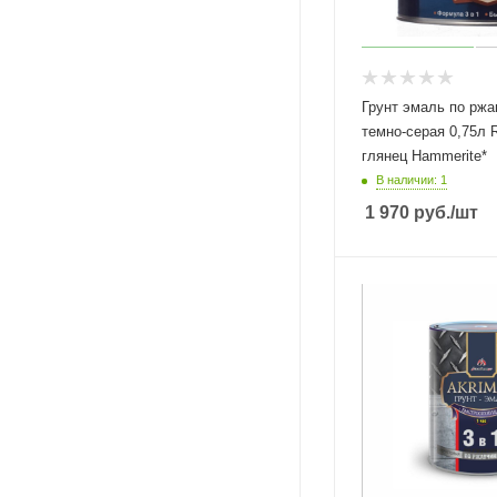
Грунт эмаль по ржа
темно-серая 0,75л RAL7016
глянец Hammerite*
В наличии: 1
1 970
руб.
/шт