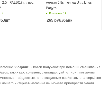
я 2,0л RAL8017 глянец
желтая 0,8кг глянец Ultra Lines
*
Радуга
: 2
В наличии: 14
б.
/шт
265
руб.
/банк
агазине “
Зодчий
”. Эмали получают при помощи смешивания
ок, таких как: сольвент, скипидар, уайт-спирит, пигменты,
ичностью, твёрдостью, а по защитным свойствам она серьёзно
ге нашего интернет-магазина вы можете приобрести эмали