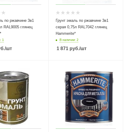
ль по ржавчине 3в1
Грунт эмаль по ржавчине 3в1
5л RAL9005 глянец
серая 0,75л RAL7042 глянец
*
Hammerite*
: 1
В наличии: 2
б.
/шт
1 871
руб.
/шт