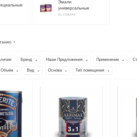
Эмали
пециальные
универсальные
63 ТОВАРА
тание)
аличии
Бренд
Наши Предложения
Применение
Ст
Объём
Вид
Основа
Тип помещения