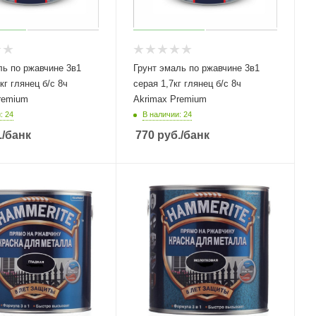
ль по ржавчине 3в1
Грунт эмаль по ржавчине 3в1
кг глянец б/с 8ч
серая 1,7кг глянец б/с 8ч
remium
Akrimax Premium
: 24
В наличии: 24
.
/банк
770
руб.
/банк