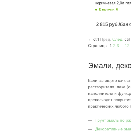
коричневая 2,0л гля
В наличии: 6
2 815
руб.
/банк
←
ctrl
Пред.
След.
ctr
Страницы:
1
2
3
...
12
Эмали, дек
Если вы ищете качест
растворителя, лака (о
наполнители и функци
превосходит покрытия
практических любого т
Грунт эмаль по р
Декоративные эм