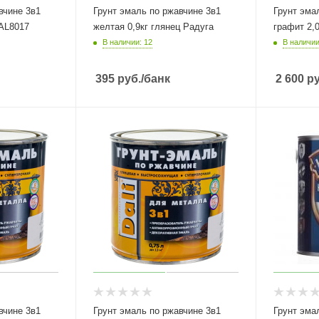
вчине 3в1
Грунт эмаль по ржавчине 3в1
Грунт эма
желтая 0,9кг глянец Радуга
графит 2,0
В наличии: 12
В наличии
395
руб.
/банк
2 600
ру
вчине 3в1
Грунт эмаль по ржавчине 3в1
Грунт эма