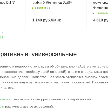
нец Dali(3)
графит 0,75л глянец Dali(6)
коричнева
Hammerite
В наличии: 6
В наличии
1 140
руб.
/банк
4 610
ру
l
→
13
оративные, универсальные
венную и недорогую эмаль, вы её обязательно найдёте в интерне м
н является плёнкообразующей основной), а также специальных добав
ональные добавки. Качественная эмаль отличается высокой эласт
, на основе водоэмульсионных и масляных показателей. В катало
ипа, это:
жавчине
с высокими антикоррозийными характеристиками.
али
различных цветовых решений.