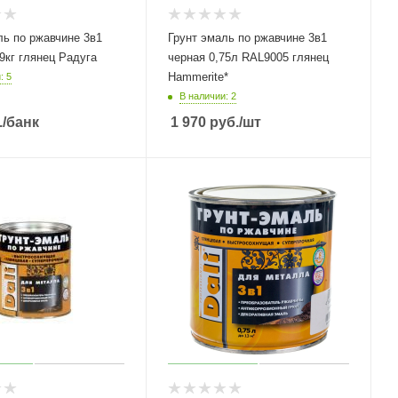
ль по ржавчине 3в1
Грунт эмаль по ржавчине 3в1
,9кг глянец Радуга
черная 0,75л RAL9005 глянец
Hammerite*
: 5
В наличии: 2
.
/банк
1 970
руб.
/шт