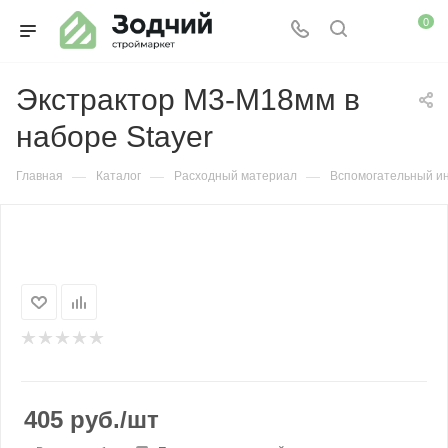
0
Экстрактор М3-М18мм в
наборе Stayer
—
—
—
Главная
Каталог
Расходный материал
Вспомогательный и
405
руб.
/шт