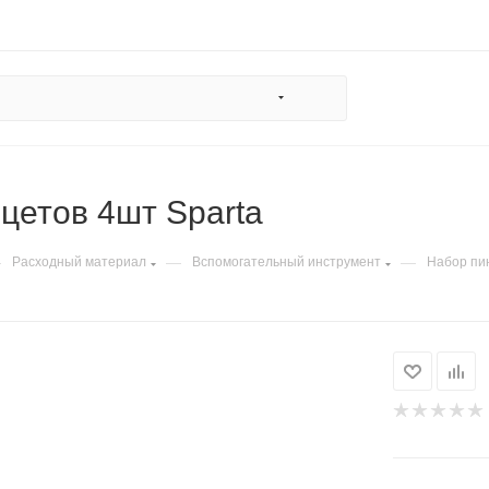
цетов 4шт Sparta
—
—
—
Расходный материал
Вспомогательный инструмент
Набор пи