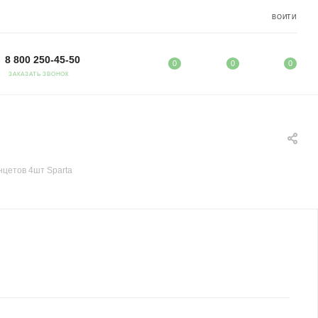
ВОЙТИ
8 800 250-45-50
0
0
0
ЗАКАЗАТЬ ЗВОНОК
нцетов 4шт Sparta