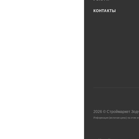
КОНТАКТЫ
2026
©
Строймаркет Зод
Информация (включая цены) на этом ин